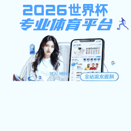
78成人网,大发精准计划软
件,金光佛4749999论坛
党建动态
堡垒先锋
党建专题
党纪法规
纪检监察
78成人网,大发精准计划软件,金光佛
4749999论坛:联合党建送关怀 架起党
群“连心桥”
发布时间：2025-07-18
浏览次数：
【字体：
大
中
小
】
近日，物资78成人网,大发精准计划软件,金光佛4749999